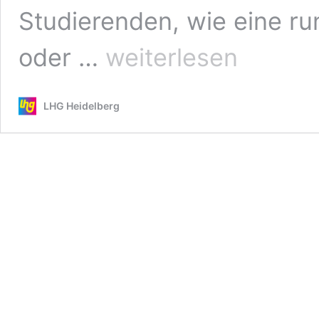
Studierenden, wie eine ru
Gremienwahlen
oder …
weiterlesen
2018
LHG Heidelberg