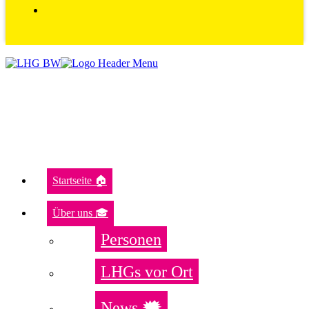
Startseite 🏠
Über uns 🎓
Personen
LHGs vor Ort
News 🗯️