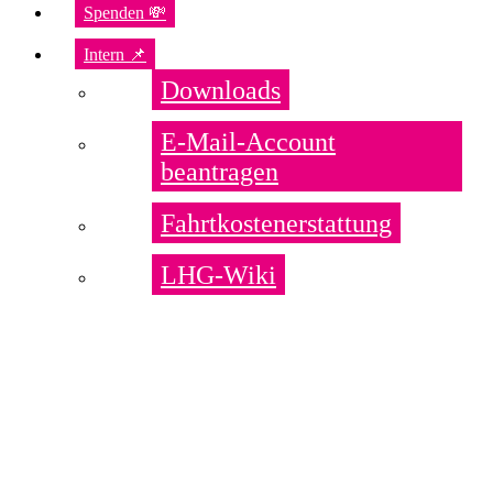
Spenden 💸
Intern 📌
Downloads
E-Mail-Account
beantragen
Fahrtkostenerstattung
LHG-Wiki