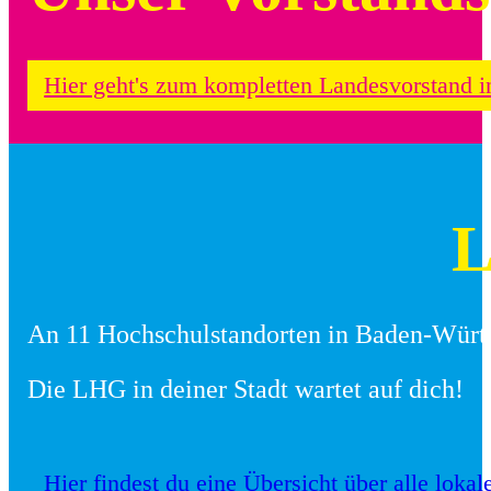
Hier geht's zum kompletten Landesvorstand in
L
An 11 Hochschulstandorten in Baden-Württ
Die LHG in deiner Stadt wartet auf dich!
Hier findest du eine Übersicht über alle lo