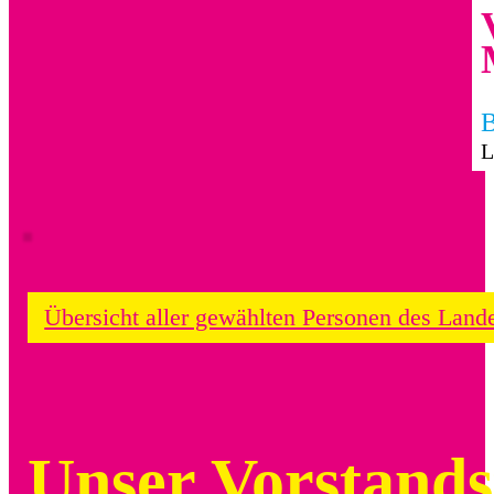
B
L
Übersicht aller gewählten Personen des Land
Unser Vorstand