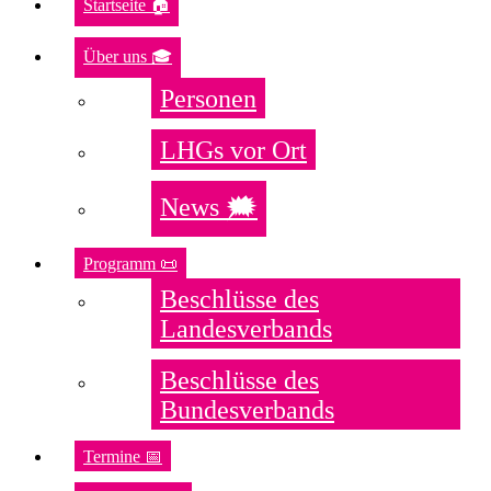
Startseite 🏠
Über uns 🎓
Personen
LHGs vor Ort
News 🗯️
Programm 📜
Beschlüsse des
Landesverbands
Beschlüsse des
Bundesverbands
Termine 📅