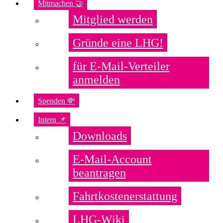
Mitmachen 🤝
Mitglied werden
Gründe eine LHG!
für E-Mail-Verteiler
anmelden
Spenden 💸
Intern 📌
Downloads
E-Mail-Account
beantragen
Fahrtkostenerstattung
LHG-Wiki