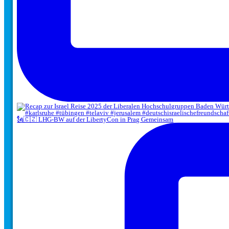
🗽🇨🇿 LHG-BW auf der LibertyCon in Prag Gemeinsam