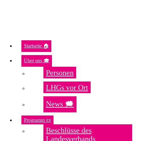
Startseite 🏠
Über uns 🎓
Personen
LHGs vor Ort
News 🗯️
Programm 📜
Beschlüsse des
Landesverbands