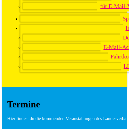
für E-Mail-
Sp
I
Do
E-Mail-Ac
Fahrtko
L
Termine
Hier findest du die kommenden Veranstaltungen des Landesverban