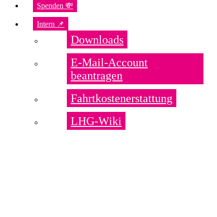
Spenden 💸
Intern 📌
Downloads
E-Mail-Account
beantragen
Fahrtkostenerstattung
LHG-Wiki