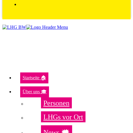
Startseite 🏠
Über uns 🎓
Personen
LHGs vor Ort
News 🗯️