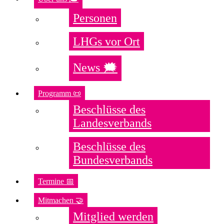
Personen
LHGs vor Ort
News 🗯️
Programm 📜
Beschlüsse des
Landesverbands
Beschlüsse des
Bundesverbands
Termine 📅
Mitmachen 🤝
Mitglied werden