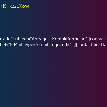
?v=MSHk22LXxw4
anz.de” subject=”Anfrage – Kontaktformular “][contact
bel=”E-Mail” type=”email” required=”1″][contact-field l