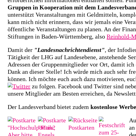
erforderlichen Informationen enthalten sollten. Pun
Gruppen in Kooperation mit dem Landesverban
unterstützt Veranstaltungen mit Geldmitteln, kompl
kann mich nicht erinnern, dass wir jemals eine Ver
öffentliche Veranstaltungen zu planen. An der Finan
Stiftungen in Baden-Württemberg, also
Reinhold-M
Damit der
"Landesnachrichtendienst"
, der Infodi
Tätigkeit der LHG auf Landesebene, anstehende Semi
Adressen der Gruppenmitglieder vor Ort, damit ich
Dank an dieser Stelle! Ich würde mich auch sehr fr
können. Ich möchte euch auch dazu motivieren, eu
zu folgen. Facebook und Twitter sind neb
unsere Mitglieder am Besten erreichen, da Newslett
Der Landesverband bietet zudem
kostenlose Werbe
Au
an
de