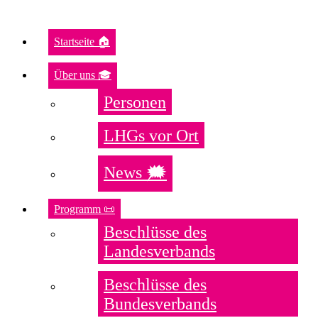
Startseite 🏠
Über uns 🎓
Personen
LHGs vor Ort
News 🗯️
Programm 📜
Beschlüsse des
Landesverbands
Beschlüsse des
Bundesverbands