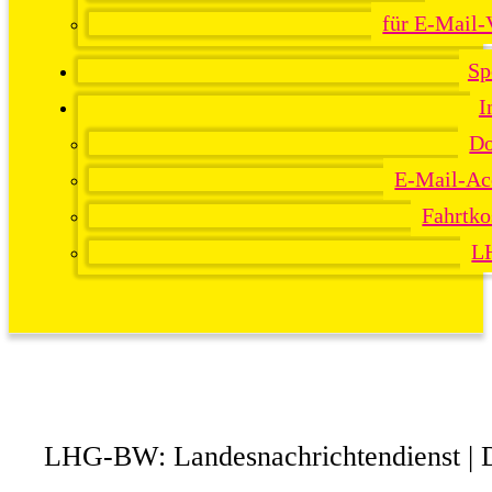
für E-Mail-
Sp
I
Do
E-Mail-Ac
Fahrtko
L
LHG-BW: Landesnachrichtendienst | D