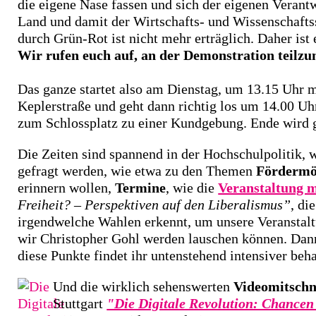
die eigene Nase fassen und sich der eigenen Veran
Land und damit der Wirtschafts- und Wissenschafts
durch Grün-Rot ist nicht mehr erträglich. Daher is
Wir rufen euch auf, an der Demonstration teilz
Das ganze startet also am Dienstag, um 13.15 Uhr 
Keplerstraße und geht dann richtig los um 14.00 U
zum Schlossplatz zu einer Kundgebung. Ende wird ge
Die Zeiten sind spannend in der Hochschulpolitik, 
gefragt werden, wie etwa zu den Themen
Fördermög
erinnern wollen,
Termine
, wie die
Veranstaltung m
Freiheit? – Perspektiven auf den Liberalismus”
, di
irgendwelche Wahlen erkennt, um unsere Veranstalt
wir Christopher Gohl werden lauschen können. Da
diese Punkte findet ihr untenstehend intensiver beha
Und die wirklich sehenswerten
Videomitschn
Stuttgart
"Die Digitale Revolution: Chancen