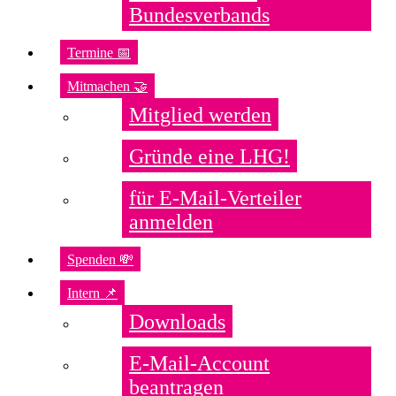
Bundesverbands
Termine 📅
Mitmachen 🤝
Mitglied werden
Gründe eine LHG!
für E-Mail-Verteiler
anmelden
Spenden 💸
Intern 📌
Downloads
E-Mail-Account
beantragen