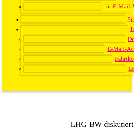
für E-Mail-
Sp
I
Do
E-Mail-Ac
Fahrtko
L
LHG-BW diskutiert