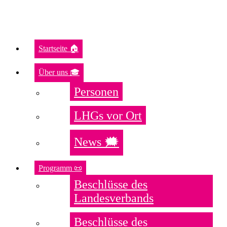
Startseite 🏠
Über uns 🎓
Personen
LHGs vor Ort
News 🗯️
Programm 📜
Beschlüsse des
Landesverbands
Beschlüsse des