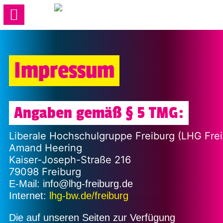
Impressum
Angaben gemäß § 5 TMG:
Liberale Hochschulgruppe Freiburg (LHG Frei
Amand Heering

Kaiser-Joseph-Straße 216

79098 Freiburg
E-Mail: info@lhg-freiburg.de
Internet:
lhg-bw.de/freiburg
Die auf unseren Seiten zur Verfügung