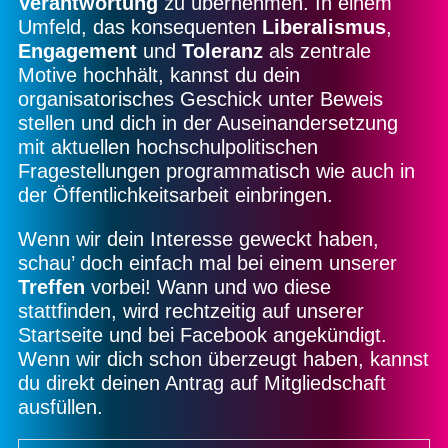
Verantwortung
zu übernehmen. In einem
Umfeld, das konsequenten
Liberalismus
,
Engagement
und
Toleranz
als zentrale
Motive hochhält, kannst du dein
organisatorisches Geschick unter Beweis
stellen und dich in der Auseinandersetzung
mit aktuellen hochschulpolitischen
Fragestellungen programmatisch wie auch in
der Öffentlichkeitsarbeit einbringen.
Wenn wir dein Interesse geweckt haben,
schau’ doch einfach mal bei einem unserer
Treffen
vorbei! Wann und wo diese
stattfinden, wird rechtzeitig auf unserer
Startseite und bei Facebook angekündigt.
Wenn wir dich schon überzeugt haben, kannst
du direkt deinen Antrag auf Mitgliedschaft
ausfüllen.