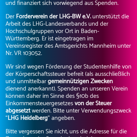
und finanziert sich vorwiegend aus Spenden.
Der
Förderverein der LHG-BW e.V.
unterstützt die
Arbeit des LHG-Landesverbands und der
Hochschulgruppen vor Ort in Baden-
Württemberg. Er ist eingetragen im
Vereinsregister des Amtsgerichts Mannheim unter
Nr. VR 103052.
Wir sind wegen Förderung der Studentenhilfe von
der Körperschaftssteuer befreit (als ausschließlich
und unmittelbar
gemeinnützigen Zwecken
dienend anerkannt). Spenden an unseren Verein
können daher im Sinne des §10b des
Einkommensteuergesetzes
von der Steuer
abgesetzt
werden. Bitte unter Verwendungszweck
“
LHG Heidelberg
” angeben.
Bitte vergessen Sie nicht, uns die Adresse für die