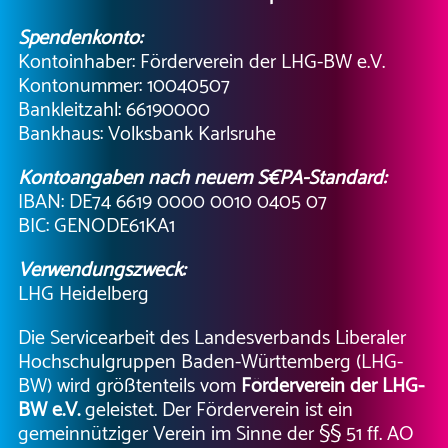
Spendenkonto:
Kontoinhaber: Förderverein der LHG-BW e.V.
Kontonummer: 10040507
Bankleitzahl: 66190000
Bankhaus: Volksbank Karlsruhe
Kontoangaben nach neuem S€PA-Standard:
IBAN: DE74 6619 0000 0010 0405 07
BIC: GENODE61KA1
Verwendungszweck:
LHG Heidelberg
Die Servicearbeit des Landesverbands Liberaler
Hochschulgruppen Baden-Württemberg (LHG-
BW) wird größtenteils vom
Förderverein der LHG-
BW e.V.
geleistet. Der Förderverein ist ein
gemeinnütziger Verein im Sinne der §§ 51 ff. AO