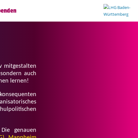
penden
v mitgestalten
, sondern auch
nnen lernen!
 konsequenten
nisatorisches
ulpolitischen
 Die genauen
HG) Mannheim