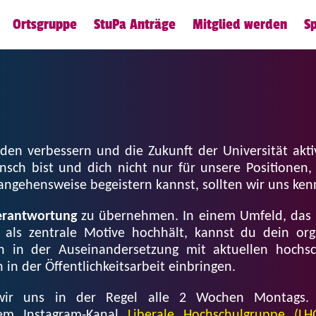
Ortsgruppe
StuPa Anträge
Mitglied werden
S
den verbessern und die Zukunft der Universität akti
nsch bist und dich nicht nur für unsere Positionen
rangehensweise begeistern kannst, sollten wir uns ke
erantwortung
zu übernehmen. In einem Umfeld, das
als zentrale Motive hochhält, kannst du dein orga
h in der Auseinandersetzung mit aktuellen hochsch
in der Öffentlichkeitsarbeit einbringen.
 wir uns in der Regel alle 2 Wochen Montags.
rem Instagram-Kanal
Liberale Hochschulgruppe (L