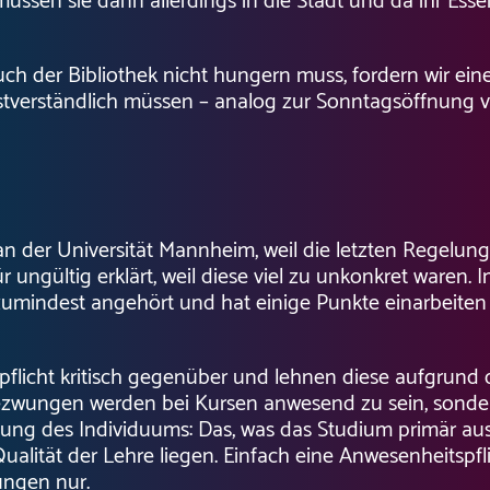
müssen sie dann allerdings in die Stadt und da ihr Esse
h der Bibliothek nicht hungern muss, fordern wir ei
bstverständlich müssen – analog zur Sonntagsöffnung 
 an der Universität Mannheim, weil die letzten Regelun
r ungültig erklärt, weil diese viel zu unkonkret waren
zumindest angehört und hat einige Punkte einarbeiten
pflicht kritisch gegenüber und lehnen diese aufgrund
ezwungen werden bei Kursen anwesend zu sein, sondern 
mmung des Individuums: Das, was das Studium primär a
lität der Lehre liegen. Einfach eine Anwesenheitspfli
ungen nur.