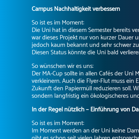
Campus Nachhaltigkeit verbessern
So ist es im Moment:
Die Uni hat in diesem Semester bereits ve
war dieses Projekt nur von kurzer Dauer u
jedoch kaum bekannt und sehr schwer zu fi
Diesen Status könnte die Uni bald verliere
So wünschen wir es uns:
Der MA-Cup sollte in allen Cafés der Un
verkleinern. Auch die Flyer-Flut muss ein 
Zukunft den Papiermüll reduzieren soll. Wir
sondern langfristig ein ökologischeres 
In der Regel nützlich – Einführung von D
So ist es im Moment:
Im Moment werden an der Uni keine Damen
gibt es schon seit vielen Jahren entsprec