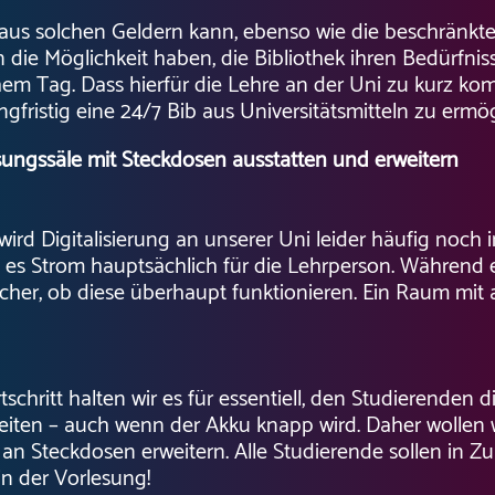
aus solchen Geldern kann, ebenso wie die beschränkte
ten die Möglichkeit haben, die Bibliothek ihren Bedürf
em Tag. Dass hierfür die Lehre an der Uni zu kurz kom
ngfristig eine 24/7 Bib aus Universitätsmitteln zu ermö
sungssäle mit Steckdosen ausstatten und erweitern
ird Digitalisierung an unserer Uni leider häufig noch 
es Strom hauptsächlich für die Lehrperson. Während 
 sicher, ob diese überhaupt funktionieren. Ein Raum mi
schritt halten wir es für essentiell, den Studierenden d
beiten – auch wenn der Akku knapp wird. Daher wollen w
n Steckdosen erweitern. Alle Studierende sollen in Zu
in der Vorlesung!