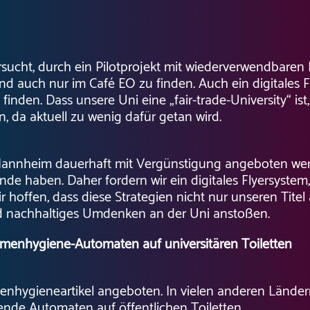
rsucht, durch ein Pilotprojekt mit wiederverwendbaren
nd auch nur im Café EO zu finden. Auch ein digitales F
nden. Dass unsere Uni eine „fair-trade-University“ is
n, da aktuell zu wenig dafür getan wird.
i Mannheim dauerhaft mit Vergünstigung angeboten w
Ende haben. Daher fordern wir ein digitales Flyersystem
 hoffen, dass diese Strategien nicht nur unseren Titel al
und nachhaltiges Umdenken an der Uni anstoßen.
amenhygiene-Automaten auf universitären Toiletten
hygieneartikel angeboten. In vielen anderen Ländern 
hende Automaten auf öffentlichen Toiletten.