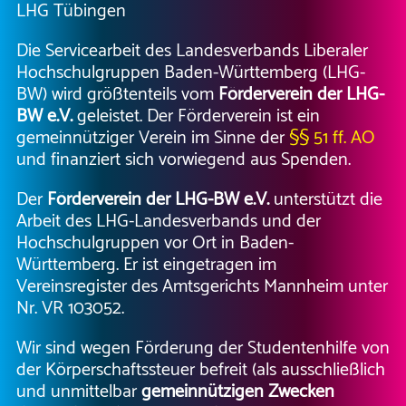
LHG Tübingen
Die Servicearbeit des Landesverbands Liberaler
Hochschulgruppen Baden-Württemberg (LHG-
BW) wird größtenteils vom
Förderverein der LHG-
BW e.V.
geleistet. Der Förderverein ist ein
gemeinnütziger Verein im Sinne der
§§ 51 ff. AO
und finanziert sich vorwiegend aus Spenden.
Der
Förderverein der LHG-BW e.V.
unterstützt die
Arbeit des LHG-Landesverbands und der
Hochschulgruppen vor Ort in Baden-
Württemberg. Er ist eingetragen im
Vereinsregister des Amtsgerichts Mannheim unter
Nr. VR 103052.
Wir sind wegen Förderung der Studentenhilfe von
der Körperschaftssteuer befreit (als ausschließlich
und unmittelbar
gemeinnützigen Zwecken