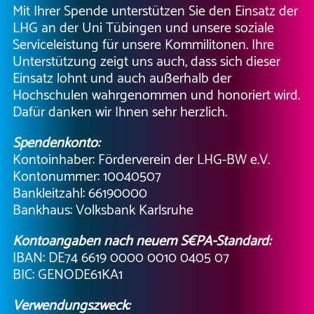
Mit Ihrer Spende unterstützen Sie den Einsatz der
LHG an der Uni Tübingen und unsere soziale
Serviceleistung für unsere Kommilitonen. Ihre
Unterstützung zeigt uns auch, dass sich dieser
Einsatz lohnt und auch außerhalb der
Hochschulen wahrgenommen und honoriert wird.
Dafür danken wir Ihnen sehr herzlich.
Spendenkonto:
Kontoinhaber: Förderverein der LHG-BW e.V.
Kontonummer: 10040507
Bankleitzahl: 66190000
Bankhaus: Volksbank Karlsruhe
Kontoangaben nach neuem S€PA-Standard:
IBAN: DE74 6619 0000 0010 0405 07
BIC: GENODE61KA1
Verwendungszweck: