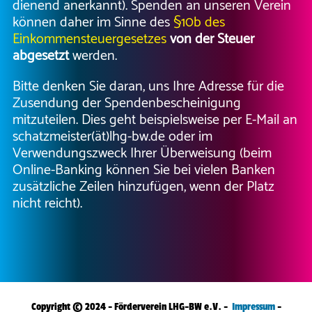
dienend anerkannt). Spenden an unseren Verein
können daher im Sinne des
§10b des
Einkommensteuergesetzes
von der Steuer
abgesetzt
werden.
Bitte denken Sie daran, uns Ihre Adresse für die
Zusendung der Spendenbescheinigung
mitzuteilen. Dies geht beispielsweise per E-Mail an
schatzmeister(ät)lhg-bw.de oder im
Verwendungszweck Ihrer Überweisung (beim
Online-Banking können Sie bei vielen Banken
zusätzliche Zeilen hinzufügen, wenn der Platz
nicht reicht).
Copyright © 2024 - Förderverein LHG-BW e.V. -
Impressum
-